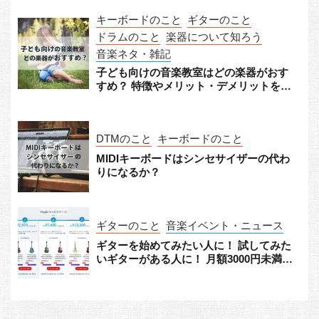
キーボードのこと
ギターのこと
ドラムのこと
楽器について知ろう
音楽ネタ・雑記
子ども向けの音楽教室はどの楽器がおす
すめ？ 特徴やメリット・デメリットをチ
ェック！
DTMのこと
キーボードのこと
MIDIキーボードはシンセサイザーの代わ
りになるか？
ギターのこと
音楽イベント・ニュース
ギターを始めてみたい人に！ 試してみた
いギターがある人に！ 月額3000円未満か
らギターをレンタルできる「Play G!」が
すごい！