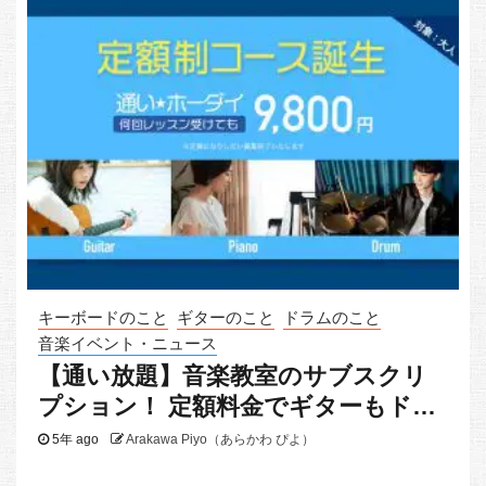
キーボードのこと
ギターのこと
ドラムのこと
音楽イベント・ニュース
【通い放題】音楽教室のサブスクリ
プション！ 定額料金でギターもドラ
ムもピアノも
5年 ago
Arakawa Piyo（あらかわ ぴよ）