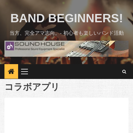
Skip
to
BAND BEGINNERS!
content
当方、完全アマ志向。- 初心者も楽しいバンド活動
Primary
Menu
コラボアプリ