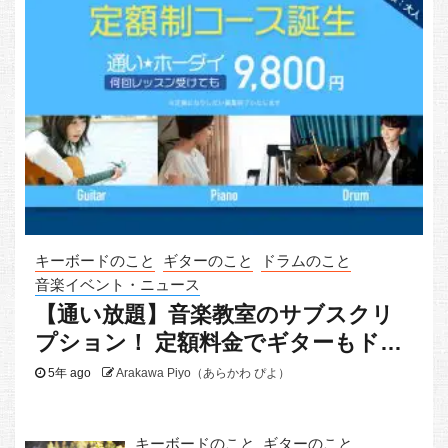
キーボードのこと
ギターのこと
ドラムのこと
音楽イベント・ニュース
【通い放題】音楽教室のサブスクリ
プション！ 定額料金でギターもドラ
ムもピアノも
5年 ago
Arakawa Piyo（あらかわ ぴよ）
キーボードのこと
ギターのこと