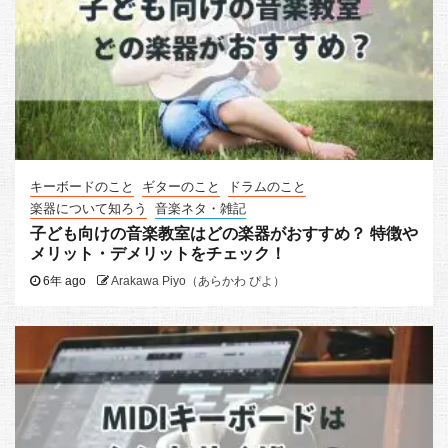
キーボードのこと
ギターのこと
ドラムのこと
楽器について知ろう
音楽ネタ・雑記
子ども向けの音楽教室はどの楽器がおすすめ？ 特徴や
メリット・デメリットをチェック！
6年 ago
Arakawa Piyo（あらかわ ぴよ）