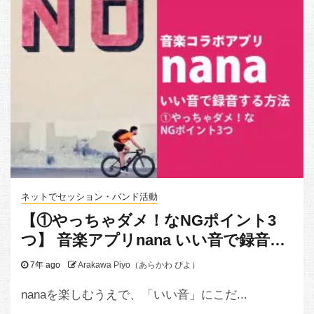
ネットでセッション・バンド活動
【①やっちゃダメ！なNGポイント3
つ】 音楽アプリnana いい音で録音す
る方法（スマホ本体マイクでの録音
7年 ago
Arakawa Piyo（あらかわ ぴよ）
編）
nanaを楽しむうえで、「いい音」にこだ...