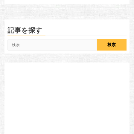
記事を探す
検
索: