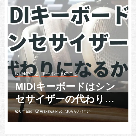
DTMのこと
キーボードのこと
MIDIキーボードはシン
セサイザーの代わりに
なるか？
6年 ago
Arakawa Piyo（あらかわ ぴよ）