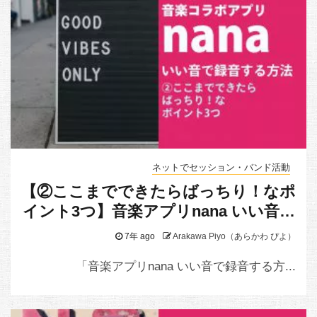
ネットでセッション・バンド活動
【②ここまでできたらばっちり！なポ
イント3つ】音楽アプリnana いい音で
録音する方法（スマホ本体マイクでの
7年 ago
Arakawa Piyo（あらかわ ぴよ）
録音編）
「音楽アプリnana いい音で録音する方...