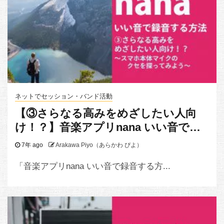
ネットでセッション・バンド活動
【③さらなる高みをめざしたい人向
け！？】音楽アプリnana いい音で録
音する方法（スマホ本体マイクでの録
7年 ago
Arakawa Piyo（あらかわ ぴよ）
音編）
「音楽アプリnana いい音で録音する方...