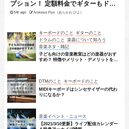
プション！ 定額料金でギターもドラ
ムもピアノも
5年 ago
Arakawa Piyo（あらかわ ぴよ）
キーボードのこと
ギターのこと
ドラムのこと
楽器について知ろう
音楽ネタ・雑記
子ども向けの音楽教室はどの楽器がおす
すめ？ 特徴やメリット・デメリットをチ
ェック！
DTMのこと
キーボードのこと
MIDIキーボードはシンセサイザーの代わ
りになるか？
音楽イベント・ニュース
【2021/3/10更新】ライブ配信カレンダー