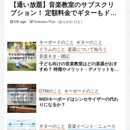
【通い放題】音楽教室のサブスクリ
プション！ 定額料金でギターもドラ
ムもピアノも
5年 ago
Arakawa Piyo（あらかわ ぴよ）
キーボードのこと
ギターのこと
ドラムのこと
楽器について知ろう
音楽ネタ・雑記
子ども向けの音楽教室はどの楽器がおす
すめ？ 特徴やメリット・デメリットをチ
ェック！
DTMのこと
キーボードのこと
MIDIキーボードはシンセサイザーの代わ
りになるか？
ギターのこと
音楽イベント・ニュース