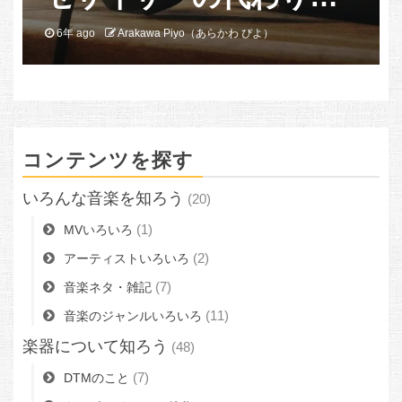
像アーカイブ情報
6年 ago
BB! 編集部
コンテンツを探す
いろんな音楽を知ろう
(20)
(1)
MVいろいろ
(2)
アーティストいろいろ
(7)
音楽ネタ・雑記
(11)
音楽のジャンルいろいろ
楽器について知ろう
(48)
(7)
DTMのこと