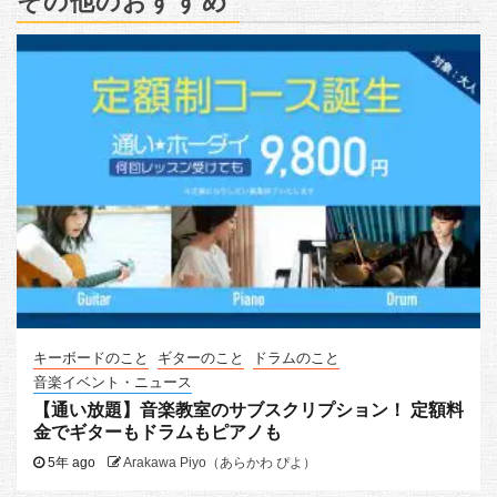
その他のおすすめ
キーボードのこと
ギターのこと
ドラムのこと
音楽イベント・ニュース
【通い放題】音楽教室のサブスクリプション！ 定額料
金でギターもドラムもピアノも
5年 ago
Arakawa Piyo（あらかわ ぴよ）