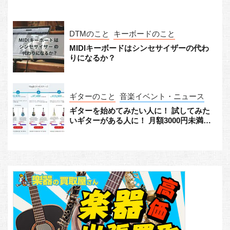
ェック！
DTMのこと
キーボードのこと
MIDIキーボードはシンセサイザーの代わ
りになるか？
ギターのこと
音楽イベント・ニュース
ギターを始めてみたい人に！ 試してみた
いギターがある人に！ 月額3000円未満か
らギターをレンタルできる「Play G!」が
すごい！