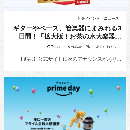
音楽イベント・ニュース
ギターやベース、管楽器にまみれる3
日間！「拡大版！お茶の水大楽器祭
り」が楽しそう！
7年 ago
Arakawa Piyo（あらかわ ぴよ）
【追記】公式サイトに次のアナウンスがあり...