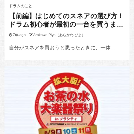
ドラムのこと
【前編】はじめてのスネアの選び方！
ドラム初心者が最初の一台を買うまで
の体験談をお届けします
7年 ago
Arakawa Piyo（あらかわ ぴよ）
自分がスネアを買おうと思ったときに、一体...