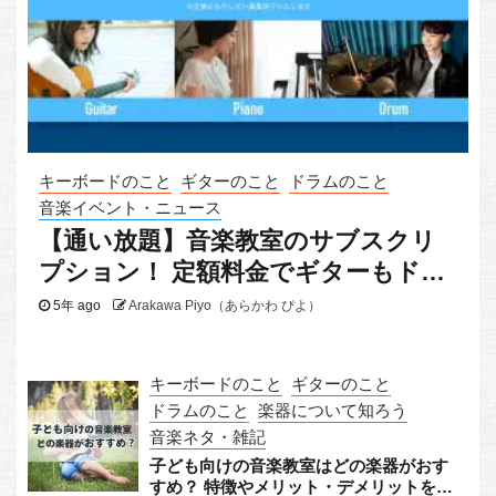
キーボードのこと
ギターのこと
ドラムのこと
音楽イベント・ニュース
【通い放題】音楽教室のサブスクリ
プション！ 定額料金でギターもドラ
ムもピアノも
5年 ago
Arakawa Piyo（あらかわ ぴよ）
キーボードのこと
ギターのこと
ドラムのこと
楽器について知ろう
音楽ネタ・雑記
子ども向けの音楽教室はどの楽器がおす
すめ？ 特徴やメリット・デメリットをチ