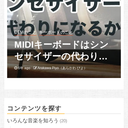
DTMのこと
キーボードのこと
MIDIキーボードはシン
セサイザーの代わりに
なるか？
6年 ago
Arakawa Piyo（あらかわ ぴよ）
コンテンツを探す
いろんな音楽を知ろう
(20)