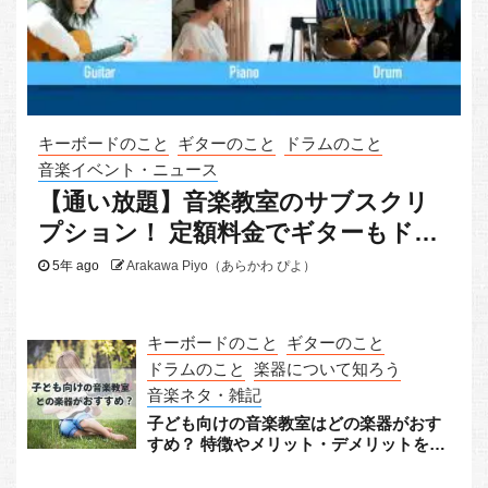
キーボードのこと
ギターのこと
ドラムのこと
音楽イベント・ニュース
【通い放題】音楽教室のサブスクリ
プション！ 定額料金でギターもドラ
ムもピアノも
5年 ago
Arakawa Piyo（あらかわ ぴよ）
キーボードのこと
ギターのこと
ドラムのこと
楽器について知ろう
音楽ネタ・雑記
子ども向けの音楽教室はどの楽器がおす
すめ？ 特徴やメリット・デメリットをチ
ェック！