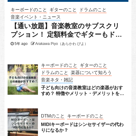
キーボードのこと
ギターのこと
ドラムのこと
音楽イベント・ニュース
【通い放題】音楽教室のサブスクリ
プション！ 定額料金でギターもドラ
ムもピアノも
5年 ago
Arakawa Piyo（あらかわ ぴよ）
キーボードのこと
ギターのこと
ドラムのこと
楽器について知ろう
音楽ネタ・雑記
子ども向けの音楽教室はどの楽器がおす
すめ？ 特徴やメリット・デメリットをチ
ェック！
DTMのこと
キーボードのこと
MIDIキーボードはシンセサイザーの代わ
りになるか？