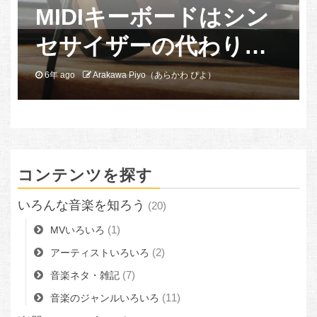
MIDIキーボードはシン
セサイザーの代わりに
なるか？
6年 ago
Arakawa Piyo（あらかわ ぴよ）
コンテンツを探す
いろんな音楽を知ろう
(20)
(1)
MVいろいろ
(2)
アーティストいろいろ
(7)
音楽ネタ・雑記
(11)
音楽のジャンルいろいろ