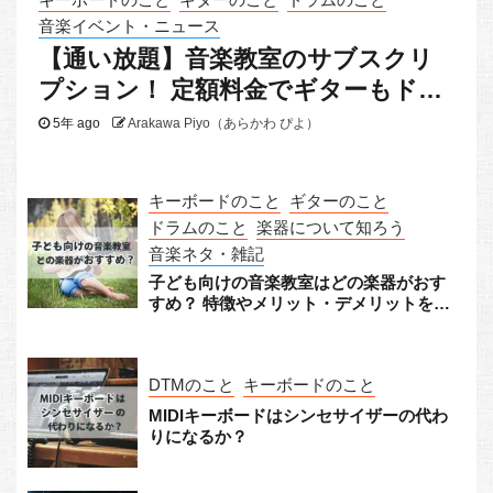
音楽イベント・ニュース
【通い放題】音楽教室のサブスクリ
プション！ 定額料金でギターもドラ
ムもピアノも
5年 ago
Arakawa Piyo（あらかわ ぴよ）
キーボードのこと
ギターのこと
ドラムのこと
楽器について知ろう
音楽ネタ・雑記
子ども向けの音楽教室はどの楽器がおす
すめ？ 特徴やメリット・デメリットをチ
ェック！
DTMのこと
キーボードのこと
MIDIキーボードはシンセサイザーの代わ
りになるか？