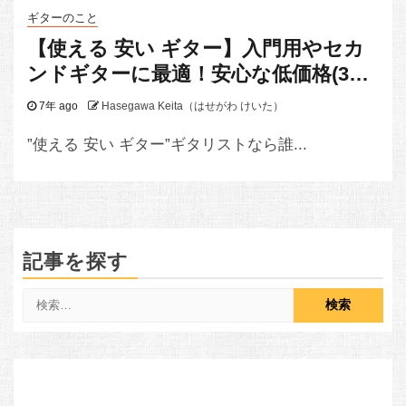
ギターのこと
【使える 安い ギター】入門用やセカ
ンドギターに最適！安心な低価格(3万
以下)のエレキギターブランド3選＋
7年 ago
Hasegawa Keita（はせがわ けいた）
1。
”使える 安い ギター”ギタリストなら誰...
記事を探す
検
索: