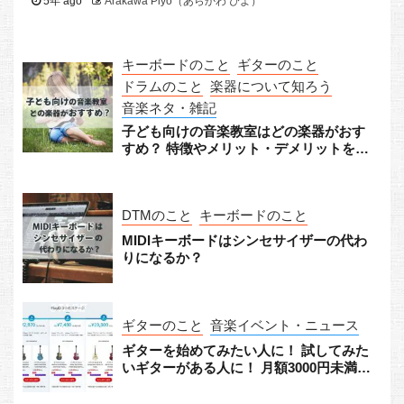
5年 ago
Arakawa Piyo（あらかわ ぴよ）
キーボードのこと
ギターのこと
ドラムのこと
楽器について知ろう
音楽ネタ・雑記
子ども向けの音楽教室はどの楽器がおす
すめ？ 特徴やメリット・デメリットをチ
ェック！
DTMのこと
キーボードのこと
MIDIキーボードはシンセサイザーの代わ
りになるか？
ギターのこと
音楽イベント・ニュース
ギターを始めてみたい人に！ 試してみた
いギターがある人に！ 月額3000円未満か
らギターをレンタルできる「Play G!」が
すごい！