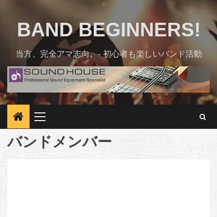
Skip
to
BAND BEGINNERS!
content
当方、完全アマ志向。- 初心者も楽しいバンド活動
Primary
Menu
バンドメンバー