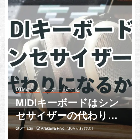
DTMのこと
キーボードのこと
MIDIキーボードはシン
セサイザーの代わりに
なるか？
6年 ago
Arakawa Piyo（あらかわ ぴよ）