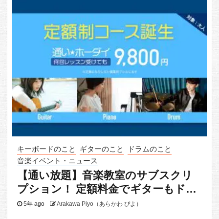
キーボードのこと
ギターのこと
ドラムのこと
音楽イベント・ニュース
【通い放題】音楽教室のサブスクリ
プション！ 定額料金でギターもドラ
ムもピアノも
5年 ago
Arakawa Piyo（あらかわ ぴよ）