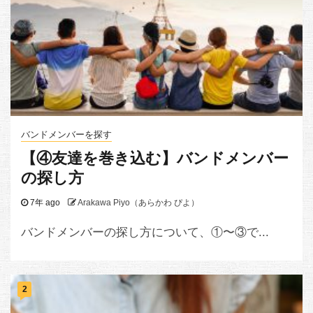
バンドメンバーを探す
【④友達を巻き込む】バンドメンバー
の探し方
7年 ago
Arakawa Piyo（あらかわ ぴよ）
バンドメンバーの探し方について、①〜③で...
2