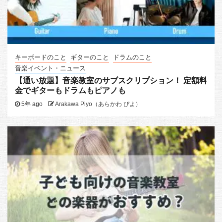
キーボードのこと
ギターのこと
ドラムのこと
音楽イベント・ニュース
【通い放題】音楽教室のサブスクリプション！ 定額料
金でギターもドラムもピアノも
5年 ago
Arakawa Piyo（あらかわ ぴよ）