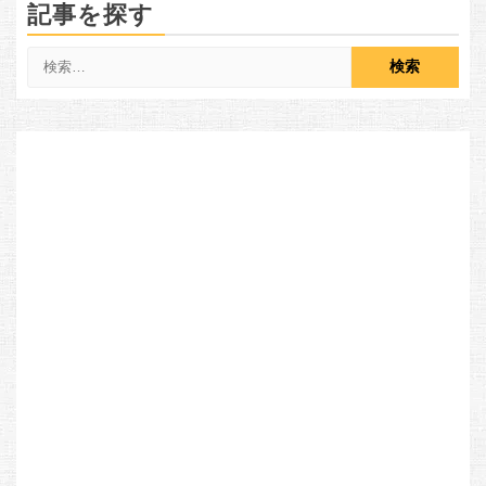
記事を探す
検
索: