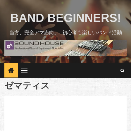
Skip
to
BAND BEGINNERS!
content
当方、完全アマ志向。- 初心者も楽しいバンド活動
Primary
Menu
ゼマティス