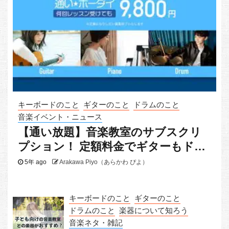
キーボードのこと
ギターのこと
ドラムのこと
音楽イベント・ニュース
【通い放題】音楽教室のサブスクリ
プション！ 定額料金でギターもドラ
ムもピアノも
5年 ago
Arakawa Piyo（あらかわ ぴよ）
キーボードのこと
ギターのこと
ドラムのこと
楽器について知ろう
音楽ネタ・雑記