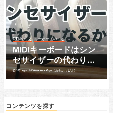
DTMのこと
キーボードのこと
MIDIキーボードはシン
セサイザーの代わりに
なるか？
6年 ago
Arakawa Piyo（あらかわ ぴよ）
コンテンツを探す