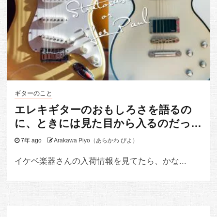
ギターのこと
エレキギターのおもしろさを語るの
に、ときには見た目から入るのだって
アリだよね
7年 ago
Arakawa Piyo（あらかわ ぴよ）
イケベ楽器さんの入荷情報を見てたら、かな...