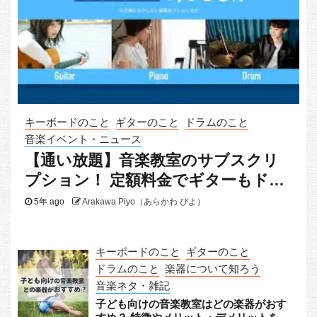
キーボードのこと
ギターのこと
ドラムのこと
音楽イベント・ニュース
【通い放題】音楽教室のサブスクリ
プション！ 定額料金でギターもドラ
ムもピアノも
5年 ago
Arakawa Piyo（あらかわ ぴよ）
キーボードのこと
ギターのこと
ドラムのこと
楽器について知ろう
音楽ネタ・雑記
子ども向けの音楽教室はどの楽器がおす