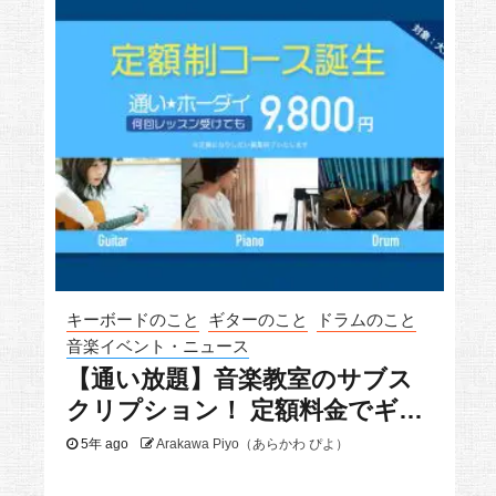
キーボードのこと
ギターのこと
ドラムのこと
音楽イベント・ニュース
【通い放題】音楽教室のサブス
クリプション！ 定額料金でギタ
ーもドラムもピアノも
5年 ago
Arakawa Piyo（あらかわ ぴよ）