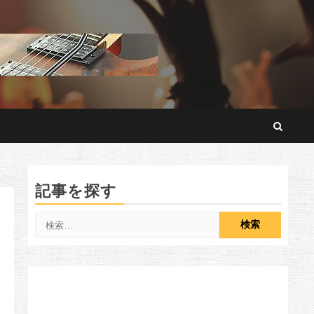
記事を探す
検
索: