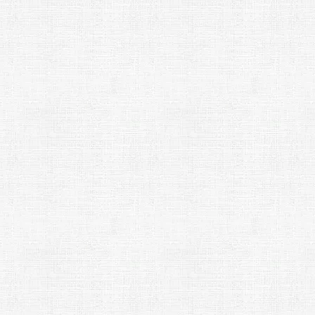
キーボードのこと
ギターのこと
のこと
ドラムのこと
楽器について知ろう
ト・ニュース
音楽ネタ・雑記
】音楽教
子ども向けの音楽
クリプシ
室はどの楽器がお
額料金でギ
すめ？ 特徴やメリ
o（あらかわ ぴよ）
6年 ago
Arakawa Piyo（あらかわ ぴよ）
ムもピア
ット・デメリット