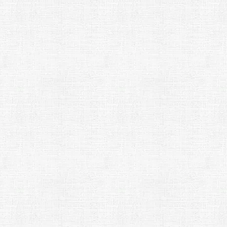
キーボードのこと
ギター
と
音楽イベント・ニュース
ドラムのこと
音楽イベン
ーを始めてみた
【通い放題
に！ 試してみ
室のサブス
ギターがある人
ョン！ 定
Arakawa Piyo（あらかわ ぴよ）
5年 ago
Arakawa Piy
月額3000円未
ターもドラ