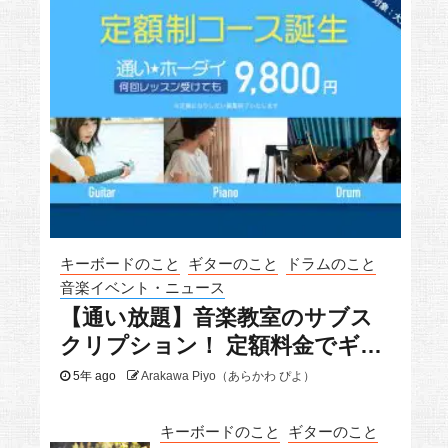
キーボードのこと
ギターのこと
ドラムのこと
音楽イベント・ニュース
【通い放題】音楽教室のサブス
クリプション！ 定額料金でギタ
ーもドラムもピアノも
5年 ago
Arakawa Piyo（あらかわ ぴよ）
キーボードのこと
ギターのこと