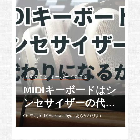
DTMのこと
キーボードのこと
音
教
MIDIキーボードはシ
【
す
ンセサイザーの代わ
りになるか？
6年 ago
Arakawa Piyo（あらかわ ぴよ）
6
を