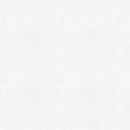
らギターをレン
ノも
きる「Play
」がすごい！