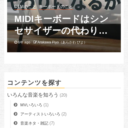
音楽イベント・ニュース
【2021/3/10更新】ライ
ブ配信カレンダー＆映
像アーカイブ情報
6年 ago
BB! 編集部
コンテンツを探す
いろんな音楽を知ろう
(20)
(1)
MVいろいろ
(2)
アーティストいろいろ
(7)
音楽ネタ・雑記