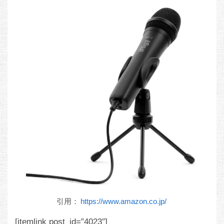
引用：
https://www.amazon.co.jp/
[itemlink post_id=”4023″]