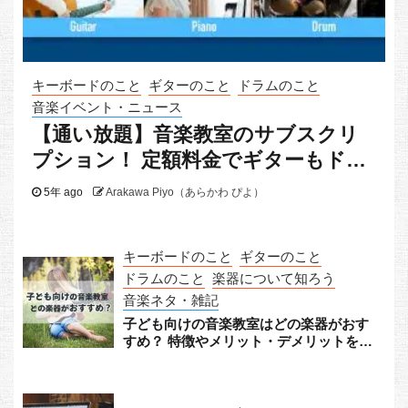
キーボードのこと
ギターのこと
ドラムのこと
音楽イベント・ニュース
【通い放題】音楽教室のサブスクリ
プション！ 定額料金でギターもドラ
ムもピアノも
5年 ago
Arakawa Piyo（あらかわ ぴよ）
キーボードのこと
ギターのこと
ドラムのこと
楽器について知ろう
音楽ネタ・雑記
子ども向けの音楽教室はどの楽器がおす
すめ？ 特徴やメリット・デメリットをチ
ェック！