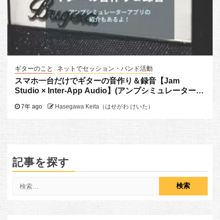
ギターのこと
ネットでセッション・バンド活動
スマホ一台だけでギターの音作り＆録音【Jam
Studio × Inter-App Audio】(アンプシミュレーター
アプリ紹介もあるよ)
7年 ago
Hasegawa Keita（はせがわ けいた）
記事を探す
検
索: