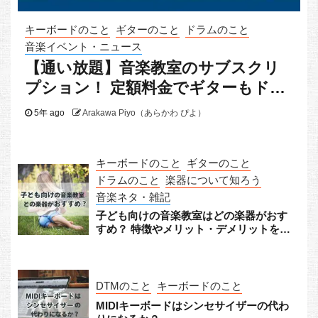
キーボードのこと
ギターのこと
ドラムのこと
音楽イベント・ニュース
【通い放題】音楽教室のサブスクリ
プション！ 定額料金でギターもドラ
ムもピアノも
5年 ago
Arakawa Piyo（あらかわ ぴよ）
キーボードのこと
ギターのこと
ドラムのこと
楽器について知ろう
音楽ネタ・雑記
子ども向けの音楽教室はどの楽器がおす
すめ？ 特徴やメリット・デメリットをチ
ェック！
DTMのこと
キーボードのこと
MIDIキーボードはシンセサイザーの代わ