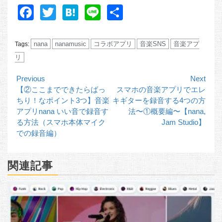
Facebook
Twitter
Hatena
Line
共
有
nana
nanamusic
コラボアプリ
音楽SNS
音楽アプ
Tags:
リ
Continue
Previous
Next
【②ここまでできたらばっ
スマホの音楽アプリでエレ
Reading
ちり！なポイント3つ】音楽
キギターを録音する4つの方
アプリnana いい音で録音す
法〜①概要編〜【nana,
る方法（スマホ本体マイク
Jam Studio】
での録音編）
関連記事